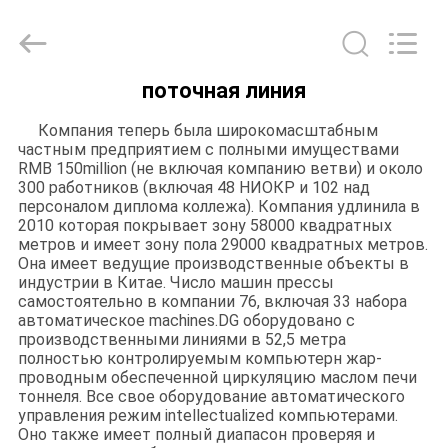
Grinding
Wheel
Manufacturing
Co.,
Ltd.
All
Rights
поточная линия
Reserved.
ДОМ
Developed
by
Компания теперь была широкомасштабным
ECER
частным предприятием с полными имуществами
ПРОДУКТЫ
RMB 150million (не включая компанию ветви) и около
300 работников (включая 48 НИОКР и 102 над
персоналом диплома коллежа). Компания удлинила в
2010 которая покрывает зону 58000 квадратных
О
метров и имеет зону пола 29000 квадратных метров.
НАС
Она имеет ведущие производственные объекты в
индустрии в Китае. Число машин прессы
самостоятельно в компании 76, включая 33 набора
автоматическое machines.DG оборудовано с
ПУТЕШЕСТВИЕ
производственными линиями в 52,5 метра
полностью контролируемым компьютерн жар-
ФАБРИКИ
проводным обеспеченной циркуляцию маслом печи
тоннеля. Все свое оборудование автоматического
управления режим intellectualized компьютерами.
ПРОВЕРКА
Оно также имеет полный диапасон проверяя и