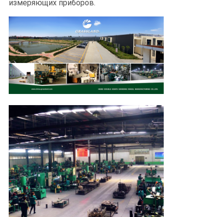
измеряющих приборов.
КАЧЕСТВА
СВЯЖИТЕСЬ
МЫ
НОВОСТИ
СЛУЧАИ
КАРТА
САЙТА
PRIVACY
POLICY