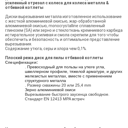
усиленный отрезал с колеса для колеса металла &
отбивной котлеты
Диски вырезывания металла изготовленное использование
с жесткой алюминиевой окисью, жар-обработанной
алюминиевой окисью, monocrystalline сплавленный
глинозем (SA) или зерно и стеклоткань кремниевого карбида
истирательное усиливая и смола скрепили для того чтобы
обеспечить и безопасность и оптимальное представление
вырезывания.
Содержание утюга, серы и хлора чем 0,1%.
Плоский режа диск для пилы отбивной котлеты
Спецификации:
.
Превосходный для пользы на утюге угла,
швеллерном профиле, тяжелой арматуре, и других
железистых металлах, вместе с применением
структурного металла
. Размер скважины 20 или 25,4 mm
Зерно алюминиевой окиси
Вырезывание быстрого заусенца свободное.
Стандарт EN 12413 MPA встреч