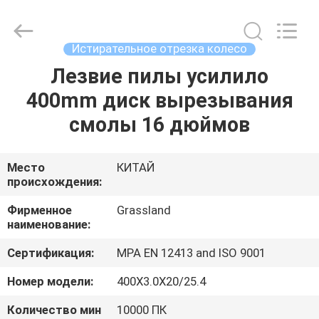
Grinding
Wheel
Manufacturing
Co.,
Ltd.
Истирательное отрезка колесо
All
Rights
Reserved.
Лезвие пилы усилило
ДОМ
Developed
by
400mm диск вырезывания
ECER
ПРОДУКТЫ
смолы 16 дюймов
О
Место
КИТАЙ
происхождения:
НАС
Фирменное
Grassland
наименование:
ПУТЕШЕСТВИЕ
Сертификация:
MPA EN 12413 and ISO 9001
ФАБРИКИ
Номер модели:
400X3.0X20/25.4
ПРОВЕРКА
Количество мин
10000 ПК