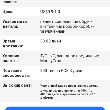
заказа:
КАЧЕСТВА
Цена:
US$0.9-1.0
СВЯЖИТЕСЬ
Упаковывая
паллет сокращения обруч-
МЫ
детали:
внутренний коробк-коробк-
увеличенный
Время
30-60 дней
НОВОСТИ
доставки:
Условия
T/T, L/C, западное соединение,
СЛУЧАИ
оплаты:
MoneyGram
Поставка
300 тысяч PCS В день
КАРТА
способности:
САЙТА
Высокий свет:
,
Усиленный диск вырезывания смолы
,
диск вырезывания смолы 400mm
400mm диск вырезывания смолы 16
PRIVACY
дюймов
POLICY