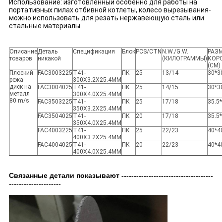
Использование: изготовленный особенно для работы на
портативных пилах отбивной котлеты, колесо вырезывания-
можно использовать для резать нержавеющую сталь или
стальные материалы
Описание
Деталь
Спецификация
Блок
PCS/CTN
N.W./G.W.
РАЗ
товаров
никакой
(КИЛОГРАММЫ)
КОР
(СМ)
Плоский
FAC3003225
T41-
ПК
25
13/14
30*3
режа
300X3.2X25.4MM
диск на
FAC3004025
T41-
ПК
25
14/15
30*3
металл
300X4.0X25.4MM
80 m/s
FAC3503225
T41-
ПК
25
17/18
35.5*
350X3.2X25.4MM
FAC3504025
T41-
ПК
20
17/18
35.5*
350X4.0X25.4MM
FAC4003225
T41-
ПК
25
22/23
40*4
400X3.2X25.4MM
FAC4004025
T41-
ПК
20
22/23
40*4
400X4.0X25.4MM
Связанные детали показывают -------------------------------------
---------------------