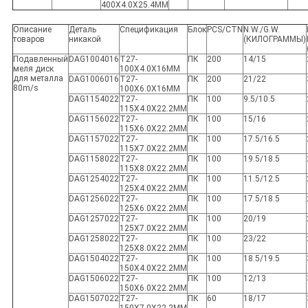
400X4.0X25.4MM
Описание
Деталь
Спецификация
Блок
PCS/CTN
N.W./G.W.
товаров
никакой
(КИЛОГРАММЫ)
Подавленный
DAG1004016
T27-
ПК
200
14/15
меля диск
100X4.0X16MM
для металла
DAG1006016
T27-
ПК
200
21/22
80m/s
100X6.0X16MM
DAG1154022
T27-
ПК
100
9.5/10.5
115X4.0X22.2MM
DAG1156022
T27-
ПК
100
15/16
115X6.0X22.2MM
DAG1157022
T27-
ПК
100
17.5/16.5
115X7.0X22.2MM
DAG1158022
T27-
ПК
100
19.5/18.5
115X8.0X22.2MM
DAG1254022
T27-
ПК
100
11.5/12.5
125X4.0X22.2MM
DAG1256022
T27-
ПК
100
17.5/18.5
125X6.0X22.2MM
DAG1257022
T27-
ПК
100
20/19
125X7.0X22.2MM
DAG1258022
T27-
ПК
100
23/22
125X8.0X22.2MM
DAG1504022
T27-
ПК
100
18.5/19.5
150X4.0X22.2MM
DAG1506022
T27-
ПК
100
12/13
150X6.0X22.2MM
DAG1507022
T27-
ПК
60
18/17