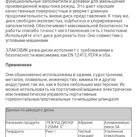
функциональные заполнители и добавки для уменьшения
произведенной жары пока режущ. Это дает хорошие
качественные поверхностные и уверяет длинную
продолжительность жизни диск-представления. К тому же,
диск свободен железистых, sulphurous и хлорированных
заполнителей. Обеспечивают максимальной безопасности
работы спасибо точност-изготовленная сеть стеклоткани.
Используйте этот диск для резать Inox. Оно совместим с
угловыми машинами.
ЗЛАКОВИК режа диски исполняет с требованиями к
безопасности максимума, как EN 12413, FEPA и oSa.
Применение
Они обыкновенно использованы в здании, судостроении,
металле, плавильне, инженерстве, химикате и других
индустриях так же, как в более небольших мастерских. Их
можно использовать на портативной машинке электрически
или пневматически управлять портативные
горизонтальные/вертикальные точильщики шпинделя.
Данные по режущего диска:
Название продукта
РЕЖУЩ ДИСКИ
Абразив
Алюминиевую
125MM- 5"
окись SA
Твердость
Ранг r
Чистый
Усиленная
стандарт
стеклоткань