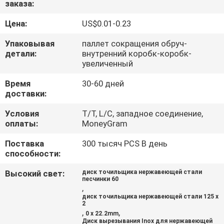
заказа:
КАЧЕСТВА
Цена:
US$0.01-0.23
СВЯЖИТЕСЬ
Упаковывая
паллет сокращения обруч-
МЫ
детали:
внутренний коробк-коробк-
увеличенный
Время
30-60 дней
НОВОСТИ
доставки:
Условия
T/T, L/C, западное соединение,
СЛУЧАИ
оплаты:
MoneyGram
Поставка
300 тысяч PCS В день
КАРТА
способности:
САЙТА
Высокий свет:
диск точильщика нержавеющей стали
песчинки 60
,
PRIVACY
диск точильщика нержавеющей стали 125 x
2
,
,
POLICY
0 x 22.2mm
Диск вырезывания Inox для нержавеющей