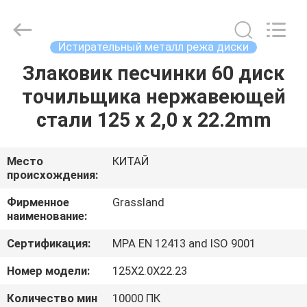
Grinding
Wheel
Manufacturing
Co.,
Ltd.
Истирательный металл режа диски
All
Rights
Reserved.
Злаковик песчинки 60 диск
ДОМ
Developed
by
точильщика нержавеющей
ECER
ПРОДУКТЫ
стали 125 x 2,0 x 22.2mm
О
Место
КИТАЙ
происхождения:
НАС
Фирменное
Grassland
наименование:
ПУТЕШЕСТВИЕ
Сертификация:
MPA EN 12413 and ISO 9001
ФАБРИКИ
Номер модели:
125X2.0X22.23
ПРОВЕРКА
Количество мин
10000 ПК