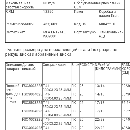
Максимальная
80 m/s
Обслуживание
Приемлемый
работая скорость
OEM
R.P.M
12250
Пакет
Коробка и
паллет Kraft
Размер песчинки
46#, 60#
Код HS
68042210
Сертификат
MPA EN12413,
Порт загрузки
Тяньцзинь или
ISO9001
еще
- Больше размера для нержавеющей стали Inox разрезая
режущ диски и абразивные диски
Описание
Деталь
Спецификация
Блок
PCS/CTN
N.W./G.W.
РАЗ
товаров
никакой
(КИЛОГРАММЫ)
КОР
(СМ)
Плоский
FSC3003225
T41-
ПК
25
13/14
30*3
режа
300X3.2X25.4MM
диск для
FSC3004025
T41-
ПК
25
14/15
30*3
inox
300X4.0X25.4MM
80m/s
FSC3503225
T41-
ПК
25
17/18
35.5*
350X3.2X25.4MM
FSC3504025
T41-
ПК
20
17/18
35.5*
350X4.0X25.4MM
FSC4003225
T41-
ПК
25
22/23
40*4
400X3.2X25.4MM
FSC4004025
T41-
ПК
20
22/23
40*4