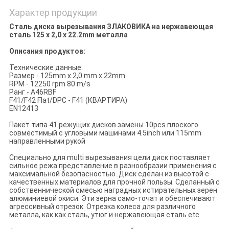
Характер продукции
Сталь диска вырезывания ЗЛАКОВИКА на нержавеющая
сталь 125 x 2,0 x 22.2mm металла
Описания продуктов:
Технические данные:
Размер - 125mm x 2,0 mm x 22mm
RPM - 12250 rpm 80 m/s
Ранг - A46RBF
F41/F42 Flat/DPC - F41 (КВАРТИРА)
EN12413
Пакет типа 41 режущих дисков замены 10pcs плоского
совместимый с угловыми машинами 4.5inch или 115mm
направленными рукой
Специально для multi вырезывания цели диск поставляет
сильное режа представление в разнообразии применения с
максимальной безопасностью. Диск сделан из высотой с
качественных материалов для прочной пользы. Сделанный с
собственнической смесью наградных истирательных зерен
алюминиевой окиси. Эти зерна само-точат и обеспечивают
агрессивный отрезок. Отрезка колеса для различного
металла, как как сталь, утюг и нержавеющая сталь etc.