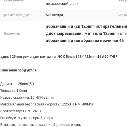
Применение:
Связу
нержавеющей стали
размер беседки:
5/8 внутри
Тип д
абразивный диск 125mm истирательный
диск вырезывания металла 125mm ист
Выделить:
абразивный диск абразива песчинки 46
диск 125mm режа для металла INOX 5inch 125*1*22mm 41 A60-T-BF
Описания продуктов:
Диаметр: 125mm (5")
Толщина: 1.0mm
Размер скважины: 16 ИЛИ 22 mm
Максимальная безопасная скорость: 12250 R.P.M. /80M/S
Соответствует EN 12413.
Освободите утюга, серы & хлора
Быстрые, прямые вырезывание & длинная жизнь