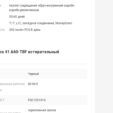
и:
паллет сокращения обруч-внутренний коробк-
коробк-увеличенный
30-60 дней
T/T, L/C, западное соединение, MoneyGram
сти:
300 тысяч PCS В день
ск 41 A60-TBF истирательный
Черный
мальная работая
80 M/S
ь:
НЕТ.:
FSC1251016
скрепленная смола