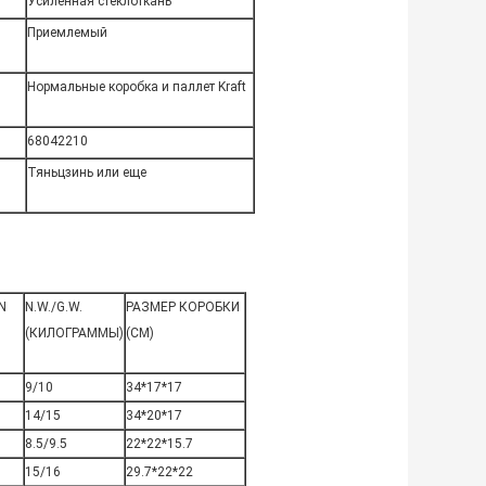
Усиленная стеклоткань
Приемлемый
Нормальные коробка и паллет Kraft
68042210
Тяньцзинь или еще
N
N.W./G.W.
РАЗМЕР КОРОБКИ
(КИЛОГРАММЫ)
(СМ)
9/10
34*17*17
14/15
34*20*17
8.5/9.5
22*22*15.7
15/16
29.7*22*22