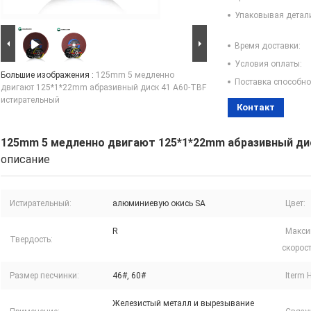
Упаковывая детал
Время доставки:
Условия оплаты:
Большие изображения :
125mm 5 медленно
Поставка способно
двигают 125*1*22mm абразивный диск 41 A60-TBF
истирательный
Контакт
125mm 5 медленно двигают 125*1*22mm абразивный ди
описание
Истирательный:
алюминиевую окись SA
Цвет:
R
Макси
Твердость:
скорост
Размер песчинки:
46#, 60#
Iterm 
Железистый металл и вырезывание