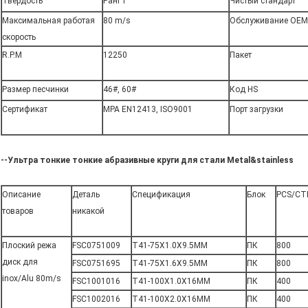
Твердость
Ранг r
Чистый стандарт
Максимальная работая
80 m/s
Обслуживание OEM
скорость
R.P.M
12250
Пакет
Размер песчинки
46#, 60#
Код HS
Сертификат
MPA EN12413, ISO9001
Порт загрузки
--Ультра тонкие тонкие абразивные круги для стали Metal&stainless
Описание
Деталь
Спецификация
Блок
PCS/CT
товаров
никакой
Плоский режа
FSC0751009
T41-75X1.0X9.5MM
ПК
800
диск для
FSC0751695
T41-75X1.6X9.5MM
ПК
800
inox/Alu 80m/s
FSC1001016
T41-100X1.0X16MM
ПК
400
FSC1002016
T41-100X2.0X16MM
ПК
400