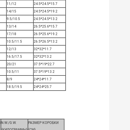
11/12
24.5*24.5*15.7
14/15
24.5*24.5*19.2
9.5/10.5
24.5*24.5*13.2
13/14
26.5*25.6*15.7
17/18
26.5*25.6*19.2
10.5/11.5
26.5*26.5*13.2
12/13
32*32*11.7
16.5/17.5
32*32*13.2
20/21
37.5*19*22.7
10.5/11
37.5*19*13.2
8/9
24*24*11.7
18.5/19.5
24*24*25.7
N
N.W./G.W.
РАЗМЕР КОРОБКИ
(КИЛОГРАММЫ)
(СМ)