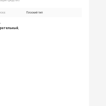
ющее средство:
иска:
Плоский тип
,
ирательный
,