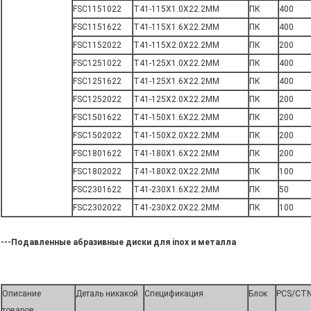
FSC1151022
T41-115X1.0X22.2MM
ПК
400
FSC1151622
T41-115X1.6X22.2MM
ПК
400
FSC1152022
T41-115X2.0X22.2MM
ПК
200
FSC1251022
T41-125X1.0X22.2MM
ПК
400
FSC1251622
T41-125X1.6X22.2MM
ПК
400
FSC1252022
T41-125X2.0X22.2MM
ПК
200
FSC1501622
T41-150X1.6X22.2MM
ПК
200
FSC1502022
T41-150X2.0X22.2MM
ПК
200
FSC1801622
T41-180X1.6X22.2MM
ПК
200
FSC1802022
T41-180X2.0X22.2MM
ПК
100
FSC2301622
T41-230X1.6X22.2MM
ПК
50
FSC2302022
T41-230X2.0X22.2MM
ПК
100
---Подавленные абразивные диски для inox и металла
Описание
Деталь никакой
Спецификация
Блок
PCS/CT
товаров