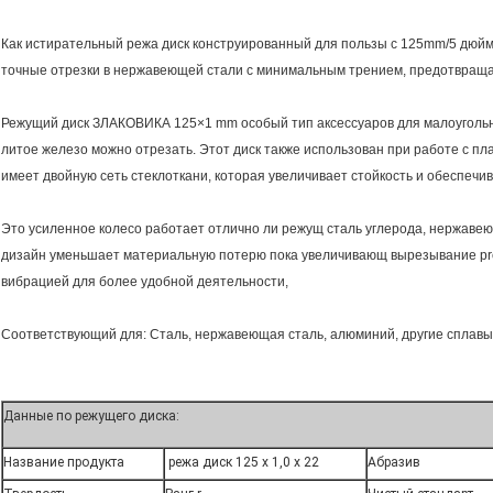
Как истирательный режа диск конструированный для пользы с 125mm/5 дюйм
точные отрезки в нержавеющей стали с минимальным трением, предотвраща
Режущий диск ЗЛАКОВИКА 125×1 mm особый тип аксессуаров для малоуголь
литое железо можно отрезать. Этот диск также использован при работе с пл
имеет двойную сеть стеклоткани, которая увеличивает стойкость и обеспечи
Это усиленное колесо работает отлично ли режущ сталь углерода, нержаве
дизайн уменьшает материальную потерю пока увеличивающ вырезывание prec
вибрацией для более удобной деятельности,
Соответствующий для: Сталь, нержавеющая сталь, алюминий, другие сплавы
Данные по режущего диска:
Название продукта
режа диск 125 x 1,0 x 22
Абразив