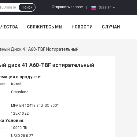
Отправить запрос
Поиск
|
Russian
АЧЕСТВА
СВЯЖИТЕСЬ МЫ
НОВОСТИ
СЛУЧАИ
ный Диск 41 A60-TBF Истирательный
ый диск 41 A60-TBF истирательный
мация о продукте:
ния:
Китай
Grassland
MPA EN 12413 and ISO 9001
125X1X22
ка Условия:
каза:
10000 ПК
US$0.20-0.27