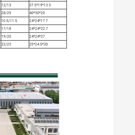
12/13
37.5*19*13.5
28/29
40*30*20
10.5/11.5
24*24*17.7
17/18
24*24*22.7
19/20
24*24*27
22/23
25*24.5*30