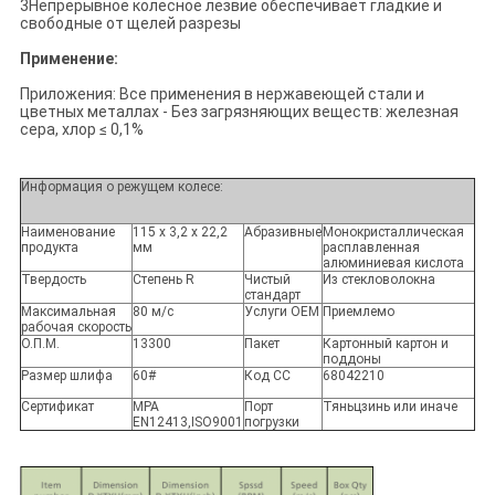
3Непрерывное колесное лезвие обеспечивает гладкие и
свободные от щелей разрезы
Применение:
Приложения: Все применения в нержавеющей стали и
цветных металлах - Без загрязняющих веществ: железная
сера, хлор ≤ 0,1%
Информация о режущем колесе:
Наименование
115 х 3,2 х 22,2
Абразивные
Монокристаллическая
продукта
мм
расплавленная
алюминиевая кислота
Твердость
Степень R
Чистый
Из стекловолокна
стандарт
Максимальная
80 м/с
Услуги OEM
Приемлемо
рабочая скорость
О.П.М.
13300
Пакет
Картонный картон и
поддоны
Размер шлифа
60#
Код СС
68042210
Сертификат
MPA
Порт
Тяньцзинь или иначе
EN12413,ISO9001
погрузки