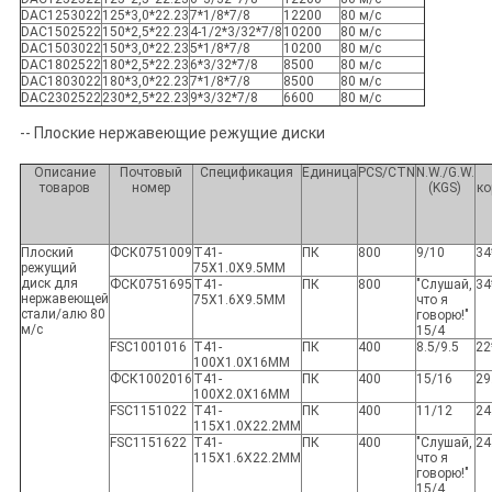
DAC1253022
125*3,0*22.23
7*1/8*7/8
12200
80 м/с
DAC1502522
150*2,5*22.23
4-1/2*3/32*7/8
10200
80 м/с
DAC1503022
150*3,0*22.23
5*1/8*7/8
10200
80 м/с
DAC1802522
180*2,5*22.23
6*3/32*7/8
8500
80 м/с
DAC1803022
180*3,0*22.23
7*1/8*7/8
8500
80 м/с
DAC2302522
230*2,5*22.23
9*3/32*7/8
6600
80 м/с
-- Плоские нержавеющие режущие диски
Описание
Почтовый
Спецификация
Единица
PCS/CTN
N.W./G.W.
товаров
номер
(KGS)
ко
Плоский
ФСК0751009
T41-
ПК
800
9/10
34
режущий
75X1.0X9.5MM
диск для
ФСК0751695
T41-
ПК
800
"Слушай,
34
нержавеющей
75X1.6X9.5MM
что я
стали/алю 80
говорю!"
м/с
15/4
FSC1001016
T41-
ПК
400
8.5/9.5
22
100X1.0X16MM
ФСК1002016
T41-
ПК
400
15/16
29
100X2.0X16MM
FSC1151022
T41-
ПК
400
11/12
24
115X1.0X22.2MM
FSC1151622
T41-
ПК
400
"Слушай,
24
115X1.6X22.2MM
что я
говорю!"
15/4