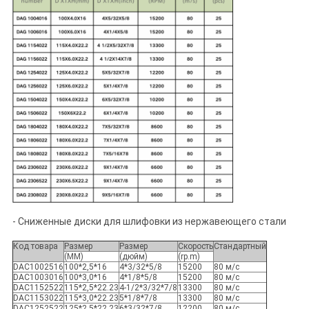
- Сниженные диски для шлифовки из нержавеющего стали
Код товара
Размер
Размер
Скорость
Стандартный
(MM)
(дюйм)
(rp.m)
DAC1002516
100*2,5*16
4*3/32*5/8
15200
80 м/с
DAC1003016
100*3,0*16
4*1/8*5/8
15200
80 м/с
DAC1152522
115*2,5*22.23
4-1/2*3/32*7/8
13300
80 м/с
DAC1153022
115*3,0*22.23
5*1/8*7/8
13300
80 м/с
DAC1252522
125*2,5*22.23
6*3/32*7/8
12200
80 м/с