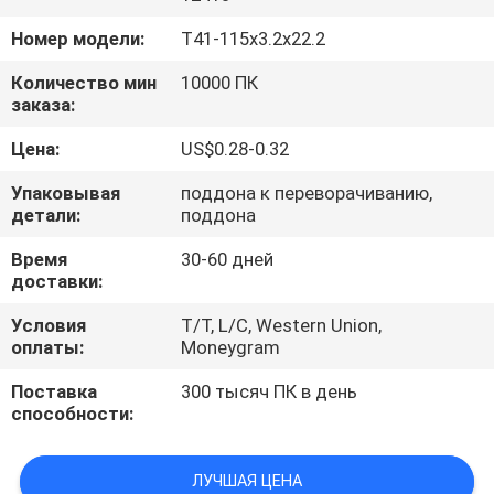
КАЧЕСТВА
Номер модели:
T41-115x3.2x22.2
СВЯЖИТЕСЬ
Количество мин
10000 ПК
заказа:
МЫ
Цена:
US$0.28-0.32
НОВОСТИ
Упаковывая
поддона к переворачиванию,
детали:
поддона
СЛУЧАИ
Время
30-60 дней
доставки:
Условия
T/T, L/C, Western Union,
КАРТА
оплаты:
Moneygram
САЙТА
Поставка
300 тысяч ПК в день
способности:
PRIVACY
POLICY
ЛУЧШАЯ ЦЕНА