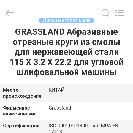
Wheel
Manufacturing
Co.,
Ltd.
All
Диски металла меля
Rights
Reserved.
GRASSLAND Абразивные
ДОМ
Developed
by
ECER
отрезные круги из смолы
ПРОДУКТЫ
для нержавеющей стали
115 X 3.2 X 22.2 для угловой
О
шлифовальной машины
НАС
Место
КИТАЙ
происхождения:
ПУТЕШЕСТВИЕ
ФАБРИКИ
Фирменное
Grassland
наименование:
ПРОВЕРКА
Сертификация:
ISO 9001,ISO14001 and MPA EN
12413