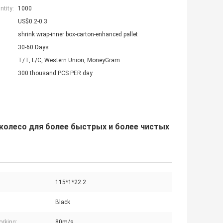
tity:
1000
US$0.2-0.3
shrink wrap-inner box-carton-enhanced pallet
30-60 Days
T/T, L/C, Western Union, MoneyGram
300 thousand PCS PER day
колесо для более быстрых и более чистых
115*1*22.2
Black
rking:
80m/s