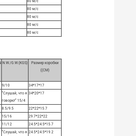
0
80 м/с
0
80 м/с
80 м/с
80 м/с
80 м/с
N
N.W./G.W.(KGS)
Размер коробки
((CM)
9/10
34*17*17
"Слушай, что я
34*20*17
говорю!" 15/4
8.5/9.5
22*22*15.7
15/16
29.7*22*22
11/12
24.5*24.5*15.7
"Слушай, что я
24.5*24.5*19.2