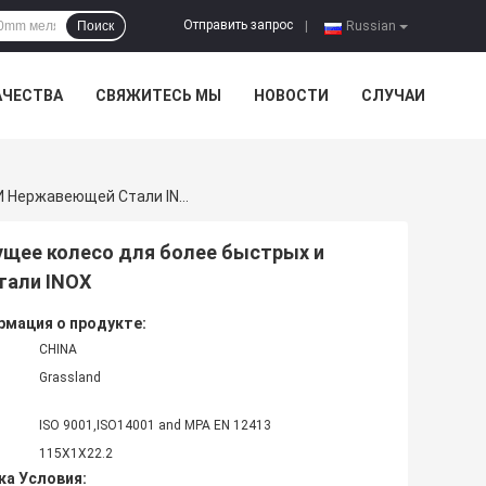
Отправить запрос
Поиск
|
Russian
АЧЕСТВА
СВЯЖИТЕСЬ МЫ
НОВОСТИ
СЛУЧАИ
115х1х22.2, Тонкий Дизайн GRASSLAND 115 Мм Режущее Колесо Для Более Быстрых И Более Чистых Разрезов На Стале И Нержавеющей Стали INOX
ущее колесо для более быстрых и
тали INOX
мация о продукте:
CHINA
Grassland
ISO 9001,ISO14001 and MPA EN 12413
115X1X22.2
ка Условия: