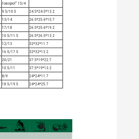
говорю!" 15/4
9.5/10.5
24.5*24.5*13.2
13/14
26.5*25.6*15.7
17/18
26.5*25.6*19.2
10.5/11.5
26.5*26.5*13.2
12/13
32*32*11.7
16.5/17.5
32*32*13.2
20/21
37.5*19*22.7
10.5/11
37.5*19*13.2
8/9
24*24*11.7
18.5/19.5
24*24*25.7