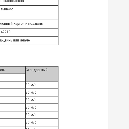
 стекловолокна
иемлемо
ртонный картон и поддоны
042210
ньцзинь или иначе
сть
Стандартный
0
80 м/с
0
80 м/с
0
80 м/с
0
80 м/с
0
80 м/с
0
80 м/с