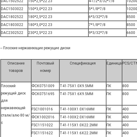
DAC1502522
150*2,5*22.23
4-1/2*3/32*7/8
1020
DAC1503022
150*3,0*22.23
5*1/8*7/8
1020
DAC1802522
180*2,5*22.23
6*3/32*7/8
8500
DAC1803022
180*3,0*22.23
7*1/8*7/8
8500
DAC2302522
230*2,5*22.23
9*3/32*7/8
6600
-- Плоские нержавеющие режущие диски
Описание
Почтовый
Спецификация
Единица
PCS/CT
товаров
номер
Плоский
ФСК0751009
T41-75X1.0X9.5MM
ПК
800
режущий диск
ФСК0751695
T41-75X1.6X9.5MM
ПК
800
для
нержавеющей
FSC1001016
T41-100X1.0X16MM
ПК
400
стали/алю 80 м/
ФСК1002016
T41-100X2.0X16MM
ПК
400
с
FSC1151022
T41-115X1.0X22.2MM
ПК
400
FSC1151622
T41-115X1.6X22.2MM
ПК
400