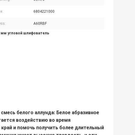
e:
6804221000
ess:
A60RBF
2 мм угловой шлифователь
 смесь белого аллунда
: Белое абразивное
гается воздействию во время
 край и помочь получить более длительный