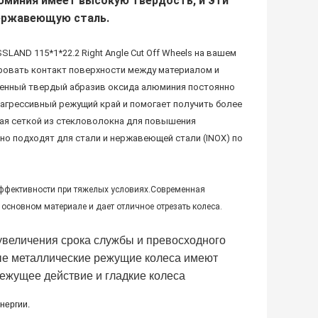
юминия имеет высокую твердость, и эти
ержавеющую сталь.
AND 115*1*22.2 Right Angle Cut Off Wheels на вашем
ровать контакт поверхности между материалом и
енный твердый абразив оксида алюминия постоянно
агрессивный режущий край и помогает получить более
ая сеткой из стекловолокна для повышения
но подходят для стали и нержавеющей стали (INOX) по
ффективности при тяжелых условиях.Современная
основном материале и дает отличное отрезать колеса.
величения срока службы и превосходного
е металлические режущие колеса имеют
режущее действие и гладкие колеса
нергии.