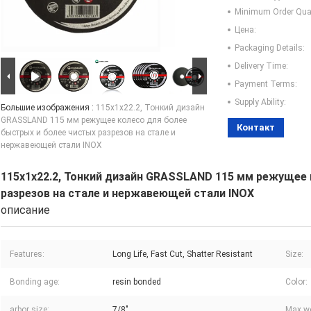
Minimum Order Quan
Цена:
Packaging Details:
Delivery Time:
Payment Terms:
Supply Ability:
Большие изображения :
115х1х22.2, Тонкий дизайн
GRASSLAND 115 мм режущее колесо для более
Контакт
быстрых и более чистых разрезов на стале и
нержавеющей стали INOX
115х1х22.2, Тонкий дизайн GRASSLAND 115 мм режущее 
разрезов на стале и нержавеющей стали INOX
описание
Features:
Long Life, Fast Cut, Shatter Resistant
Size:
Bonding age:
resin bonded
Color:
arbor size:
7/8"
Max wo