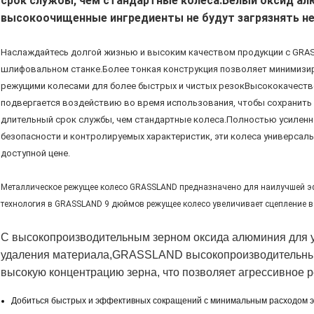
срок службы, чем стандартные колеса.Белый оксид ал
высокоочищенные ингредиенты не будут загрязнять н
Наслаждайтесь долгой жизнью и высоким качеством продукции с GRASSL
шлифовальном станке.Более тонкая конструкция позволяет минимизи
режущими колесами для более быстрых и чистых резокВысококачеств
подвергается воздействию во время использования, чтобы сохранить 
длительный срок службы, чем стандартные колеса.Полностью усиленн
безопасности и контролируемых характеристик, эти колеса универсаль
доступной цене.
Металлическое режущее колесо GRASSLAND предназначено для наилучшей э
технология в GRASSLAND 9 дюймов режущее колесо увеличивает сцепление в 
С высокопроизводительным зерном оксида алюминия для у
удаления материала,GRASSLAND высокопроизводительны
высокую концентрацию зерна, что позволяет агрессивное 
Добиться быстрых и эффективных сокращений с минимальным расходом э