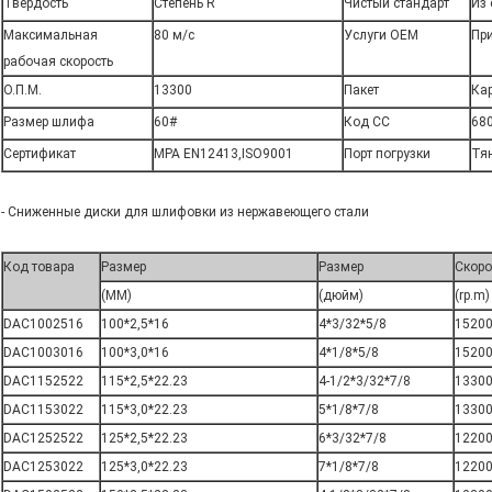
Твердость
Степень R
Чистый стандарт
Из
Максимальная
80 м/с
Услуги OEM
Пр
рабочая скорость
О.П.М.
13300
Пакет
Ка
Размер шлифа
60#
Код СС
68
Сертификат
MPA EN12413,ISO9001
Порт погрузки
Тя
- Сниженные диски для шлифовки из нержавеющего стали
Код товара
Размер
Размер
Скоро
(MM)
(дюйм)
(rp.m)
DAC1002516
100*2,5*16
4*3/32*5/8
1520
DAC1003016
100*3,0*16
4*1/8*5/8
1520
DAC1152522
115*2,5*22.23
4-1/2*3/32*7/8
1330
DAC1153022
115*3,0*22.23
5*1/8*7/8
1330
DAC1252522
125*2,5*22.23
6*3/32*7/8
1220
DAC1253022
125*3,0*22.23
7*1/8*7/8
1220