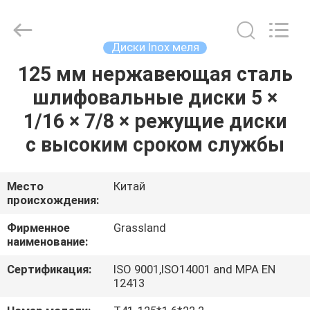
Grinding
Wheel
Manufacturing
Co.,
Ltd.
Диски Inox меля
All
Rights
Reserved.
125 мм нержавеющая сталь
ДОМ
Developed
by
шлифовальные диски 5 ×
ECER
ПРОДУКТЫ
1/16 × 7/8 × режущие диски
с высоким сроком службы
О
НАС
Место
Китай
происхождения:
ПУТЕШЕСТВИЕ
Фирменное
Grassland
наименование:
ФАБРИКИ
Сертификация:
ISO 9001,ISO14001 and MPA EN
12413
ПРОВЕРКА