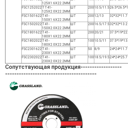
125X1.6X22.2MM
FSC1252022
TT41-
ШТ
200
10.5/11.5
26.5*26.5*
125X2.0X22.2MM
FSC1501622
T41-
ШТ
200
12/13
32*32*11.7
150X1.6X22.2MM
FSC1502022
T41-
ШТ
200
16.5/17.5
32*32*13.2
150X2.0X22.2MM
FSC1801622
T41-
ШТ
200
20/21
37.5*19*22
180X1.6X22.2MM
FSC1802022
T41-
ШТ
100
10.5/11
37.5*19*13
180X2.0X22.2MM
FSC2301622
T41-
ШТ
50
8/9
24*24*11.7
230X1.6X22.2MM
FSC2302022
T41-
ШТ
100
18.5/19.5
24*24*25.7
230X2.0X22.2MM
Сопутствующая продукция------------------
----------------------------------------