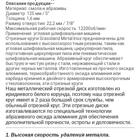
Описание продукции--
Материал: смола и абразивы
Диаметр: 125 мм / 5"
Толщина: 1,6 мм
Размер отверстия: 22,2 мм / 7/8"
Максимальная рабочая скорость: 12200об/мин
Применение: угловая шлифовальная машина
Отрезные круги Grassland Metal Inox предназначены для
использования с высокоскоростным резаком, таким как
угловая шлифовальная машина, циркулярная пила,
портативная циркулярная пила или пневматическая
шлифовальная машина. Абразивный круг обеспечивает
быструю и чистую резку стали, нержавеющей стали и
других черных металлов. Изготовленные из прочного оксида
алюминия, термообработанного оксида алюминия или
карбида кремния и двойного армирования высокопрочным
стекловолокном, эти отрезные круги
Наш металлический отрезной диск изготовлен из
иридиевого белого корунда, поэтому наш отрезной
круг имеет в 2 раза больший срок службы, чем
обычный отрезной круг. Эти отрезные диски
изготавливаются по специальной технологии
абразивного оксида алюминия для обеспечения
дополнительной прочности, остроты и долговечности.
1. Высокая скорость удаления металла.