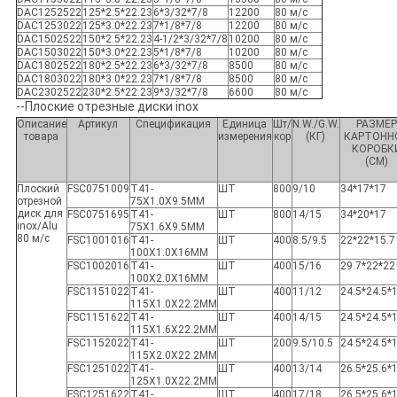
DAC1252522
125*2.5*22.23
6*3/32*7/8
12200
80 м/с
DAC1253022
125*3.0*22.23
7*1/8*7/8
12200
80 м/с
DAC1502522
150*2.5*22.23
4-1/2*3/32*7/8
10200
80 м/с
DAC1503022
150*3.0*22.23
5*1/8*7/8
10200
80 м/с
DAC1802522
180*2.5*22.23
6*3/32*7/8
8500
80 м/с
DAC1803022
180*3.0*22.23
7*1/8*7/8
8500
80 м/с
DAC2302522
230*2.5*22.23
9*3/32*7/8
6600
80 м/с
--Плоские отрезные диски inox
Описание
Артикул
Спецификация
Единица
Шт/
N.W./G.W.
РАЗМЕР
товара
измерения
кор
(КГ)
КАРТОНН
КОРОБК
(СМ)
Плоский
FSC0751009
T41-
ШТ
800
9/10
34*17*17
отрезной
75X1.0X9.5MM
диск для
FSC0751695
T41-
ШТ
800
14/15
34*20*17
inox/Alu
75X1.6X9.5MM
80 м/с
FSC1001016
T41-
ШТ
400
8.5/9.5
22*22*15.7
100X1.0X16MM
FSC1002016
T41-
ШТ
400
15/16
29.7*22*22
100X2.0X16MM
FSC1151022
T41-
ШТ
400
11/12
24.5*24.5*
115X1.0X22.2MM
FSC1151622
T41-
ШТ
400
14/15
24.5*24.5*
115X1.6X22.2MM
FSC1152022
T41-
ШТ
200
9.5/10.5
24.5*24.5*
115X2.0X22.2MM
FSC1251022
T41-
ШТ
400
13/14
26.5*25.6*
125X1.0X22.2MM
FSC1251622
T41-
ШТ
400
17/18
26.5*25.6*