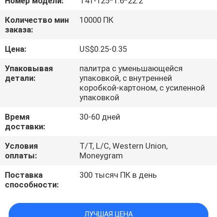
Номер модели:
T41-125*1.6*22.2
КАЧЕСТВА
Количество мин
10000 ПК
заказа:
СВЯЖИТЕСЬ
Цена:
US$0.25-0.35
МЫ
Упаковывая
палитра с уменьшающейся
детали:
упаковкой, с внутренней
НОВОСТИ
коробкой-картоном, с усиленной
упаковкой
СЛУЧАИ
Время
30-60 дней
доставки:
КАРТА
Условия
T/T, L/C, Western Union,
оплаты:
Moneygram
САЙТА
Поставка
300 тысяч ПК в день
способности:
PRIVACY
POLICY
ЛУЧШАЯ ЦЕНА