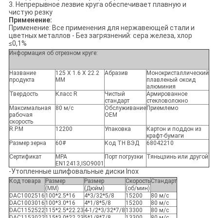
3. Непрерывное лезвие круга обеспечивает плавную и
чистую резку
Применение:
Применение: Все применения для нержавеющей стали и
цветных металлов - Без загрязнений: сера железа, хлор
≤0,1%
Информация об отрезном круге:
Название
125 X 1.6 X 22.2
Абразив
Монокристаллический
продукта
ММ
плавленый оксид
алюминия
Твердость
Класс R
Чистый
Армированное
стандарт
стекловолокно
Максимальная
80 м/с
Обслуживание
Приемлемо
рабочая
OEM
скорость
R.P.M
12200
Упаковка
Картон и поддон из
крафт-бумаги
Размер зерна
60#
Код ТН ВЭД
68042210
Сертификат
MPA
Порт погрузки
Тяньцзинь или другой
EN12413,ISO9001
-Утопленные шлифовальные диски Inox
Код товара
Размер
Размер
Скорость
Стандарт
(ММ)
(Дюйм)
(об/мин)
DAC1002516
100*2.5*16
4*3/32*5/8
15200
80 м/с
DAC1003016
100*3.0*16
4*1/8*5/8
15200
80 м/с
DAC1152522
115*2.5*22.23
4-1/2*3/32*7/8
13300
80 м/с
DAC1153022
115*3.0*22.23
5*1/8*7/8
13300
80 м/с